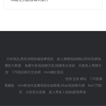
.
.
.
.
.
.
.
.
.
.
.
.
.
.
.
.
.
.
.
.
.
.
.
.
日本視訊,異性休閒保健按摩視頻
真人裸體視頻網站,85街官網免
費影片觀看
免費午夜視頻聊天室,韓國美女視頻
夫妻真人秀聊天
室
173視訊聊天交友網
mm網紅視訊
.
.
.
.
.
.
.
.
.
.
.
.
.
.
.
.
.
.
.
.
.
.
.
.
色情 交友 網站
173直播
電腦版
mm夜色性直播視頻在線觀看,56as視頻聊天網
live173影
音
大陸美女直播
真人秀多人視頻,酷我秀場