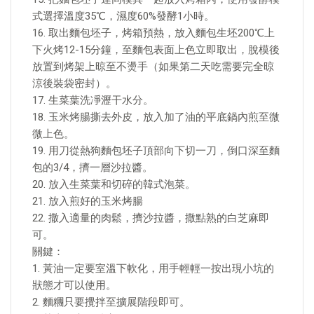
式選擇溫度35℃，濕度60%發酵1小時。
16. 取出麵包坯子，烤箱預熱，放入麵包生坯200℃上
下火烤12-15分鐘，至麵包表面上色立即取出，脫模後
放置到烤架上晾至不燙手（如果第二天吃需要完全晾
涼後裝袋密封）。
17. 生菜葉洗凈瀝干水分。
18. 玉米烤腸撕去外皮，放入加了油的平底鍋內煎至微
微上色。
19. 用刀從熱狗麵包坯子頂部向下切一刀，倒口深至麵
包的3/4，擠一層沙拉醬。
20. 放入生菜葉和切碎的韓式泡菜。
21. 放入煎好的玉米烤腸
22. 撒入適量的肉鬆，擠沙拉醬，撒點熟的白芝麻即
可。
關鍵：
1. 黃油一定要室溫下軟化，用手輕輕一按出現小坑的
狀態才可以使用。
2. 麵糰只要攪拌至擴展階段即可。