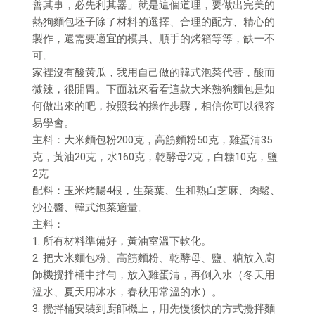
善其事，必先利其器」就是這個道理，要做出完美的
熱狗麵包坯子除了材料的選擇、合理的配方、精心的
製作，還需要適宜的模具、順手的烤箱等等，缺一不
可。
家裡沒有酸黃瓜，我用自己做的韓式泡菜代替，酸而
微辣，很開胃。下面就來看看這款大米熱狗麵包是如
何做出來的吧，按照我的操作步驟，相信你可以很容
易學會。
主料：大米麵包粉200克，高筋麵粉50克，雞蛋清35
克，黃油20克，水160克，乾酵母2克，白糖10克，鹽
2克
配料：玉米烤腸4根，生菜葉、生和熟白芝麻、肉鬆、
沙拉醬、韓式泡菜適量。
主料：
1. 所有材料準備好，黃油室溫下軟化。
2. 把大米麵包粉、高筋麵粉、乾酵母、鹽、糖放入廚
師機攪拌桶中拌勻，放入雞蛋清，再倒入水（冬天用
溫水、夏天用冰水，春秋用常溫的水）。
3. 攪拌桶安裝到廚師機上，用先慢後快的方式攪拌麵