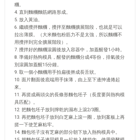
糰。
4. 直到麵糰麵筋網路形成。
5. 放入黃油。
6. 繼續攪拌麵糰，攪拌至麵糰擴展階段，也就是可以
拉出薄膜。（大米麵包粉筋力不是太強，所以麵糰不
用攪拌到完全擴展階段）。
7. 攪拌好的麵糰滾圓後放入容器中，加蓋醒發1小時。
8. 準備好熱狗模具，醒發的麵糰分成4等份，排氣後分
別滾圓加蓋醒15分鐘。
9. 取一個小麵糰用手拍扁後擀成長舌狀。
10. 面片翻面後底端用手抹薄，由上至下邊抻邊捲起
來。
11. 再搓成兩頭尖的長條形麵包坯子（長度要與熱狗模
具匹配）。
12. 把麵包坯子放到擰乾的濕布上滾2/3圈。
13. 再把麵包坯子放到白芝麻上滾一圈，放到案板上再
搓一下使芝麻粘牢。
14. 麵包坯子沒有芝麻的部分朝下放入熱狗模具中。
15. 把麵包坯子連同模具一起放入烤箱內，使用發酵模