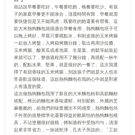
俗話說早餐要吃好，午餐要吃飽，晚餐要吃少。有孩
子的家庭早餐更不能湊合，清晨時間有限，早餐就需
要快捷但是又不能馬虎，既要吃的飽還要有營養。這
款大米熱狗麵包就很適合早餐食用，熱狗麵包坯子可
以晚上烤好，早晨只要噴點水，和剝皮後的玉米烤腸
一起放入烤盤，入烤箱烤幾分鐘，取出再用沙拉醬、
玉米烤腸、酸黃瓜或者泡菜、生菜葉、肉鬆等組裝起
來就可以了，整個過程用不了幾分鐘，再搭配一杯牛
奶，配點水果、堅果，就是很好的一餐了。這次我選
擇了有甜香味的玉米烤腸，別說孩子們就是大人也非
常喜歡這個味道。這款熱狗麵包在我的心中就是對家
人有溫度的愛。
這次做熱狗麵包我用了新良的大米麵包粉和高筋麵粉
搭配，烤出的麵包米香味濃郁，特別鬆軟，外層的芝
麻脆脆的，給我們的味蕾層次不同感受，熱狗麵包坯
子外形的規整標準化還要得益於酷新怡的熱狗麵包模
具，不沾塗層很好脫模，烤制過程中受熱均勻，清潔
起來非常省力，一抹就乾淨，孔夫子所說的：「工欲