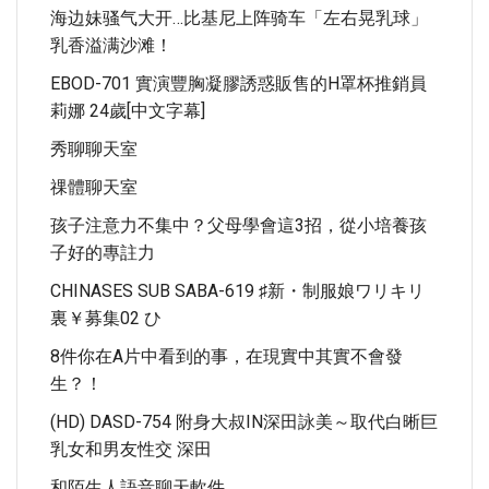
海边妹骚气大开…比基尼上阵骑车「左右晃乳球」
乳香溢满沙滩！
EBOD-701 實演豐胸凝膠誘惑販售的H罩杯推銷員
莉娜 24歲[中文字幕]
秀聊聊天室
祼體聊天室
孩子注意力不集中？父母學會這3招，從小培養孩
子好的專註力
CHINASES SUB SABA-619 ♯新・制服娘ワリキリ
裏￥募集02 ひ
8件你在A片中看到的事，在現實中其實不會發
生？！
(HD) DASD-754 附身大叔IN深田詠美～取代白晰巨
乳女和男友性交 深田
和陌生人語音聊天軟件