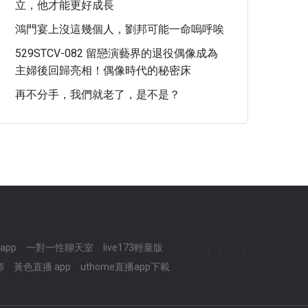
立，他才能更好成長
鴻門宴上沒這幾個人，劉邦可能一命嗚呼唉
529STCV-082 留戀演藝界的退役偶像成為
主婦後回歸亮相！偶像時代的秘密床
再不分手，我們就老了，是不是？
app
一對一性聊天室
live173輕量版
.
.
.
.
.
.
.
師
黃色直播 app
uthome直播app下載