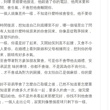
，到哪 里都要他接送。他錯過了你的電話、他周末要和
鬧、會生氣，不會想他會離開你。
一個人就像意外一樣，不知道什麼時候會發生。他不要你
時間復原，想知道自己到底哪里不好，哪一個場景出了問
有人知道什麼時候原來的你會回來。你像是從戰爭歸來，
直發抖的你。
一樣。你還是好了起來。又開始笑到直不起腰，又會不小
人要你。在婚禮上看到新娘和父母相擁而泣，想到你的母
來，眼睛有好多水氣。
至會帶著對方參加朋友聚會。可是你不會帶他去婚禮、安
承諾意 味的事情，你都不會做。不是因為你不肯付出。
，才不會成為對方的困擾。你太怕自己是個麻煩，你的愛
好不容易學會了怎麼自己取暖之後，已然不知道要怎麼重
知道要 約會多久才算在一起，要多久約會一次。做完愛
電話給他。你不是外表看起來那麼完好，你找不到他會擔
晚，一個人走出公司，寂寞到像整個星球只剩下你一樣。