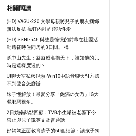
相關閱讀
(HD) VAGU-220 文學母親將兒子的朋友捆綁
無法反抗 瘋狂內射的淫語性愛
(HD) SSNI-546 與總是憧憬的前輩在社團活
動遠征時住同房的3日間。 橋
孫中山先生：赫赫威名揚天下，誰知他的兒
時是這樣度過的？
Ut聊天室私密視頻-Win10中語音聊天對方聽
不到聲音怎麼辦
妹子懂解放！最愛分享「飽滿の女乃」IG大
曬邪惡視角..
2日娛樂熱點回顧：TVB小生爆被老婆下令
禁止與兒子說英文及普通話
好媽媽正面教育孩子的60個細節：讓孩子獨