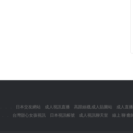
.
.
.
日本交友網站
成人視訊直播
高跟絲襪,成人貼圖站
成人直播
.
.
台灣甜心女孩視訊
日本視訊帳號
成人視訊聊天室
線上 聊 癒