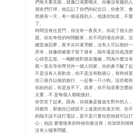
們每天要見面，就像口渴要喝水。你像沒有腿的人
朋友們打球、他忘記了你們的紀念日，你會哭、會
然後有一天，有一個這樣的人，他讓你知道，不愛
了。
時間沒有任意門，你沒有一夜長大。你花了很久的
題。你在奇怪的時間醒來，在不同的場合掉淚。沒
總是做惡夢，夜半尖叫著哭醒，沒有人可以抱好一
所幸，就像樹被葉子留下過冬，隔年還是扶疏茂密
心得意忘形。一喝醉就對朋友撒嬌，問為什麼沒有
親一直在等你帶另外一個人回家，你的鼻子酸了起
不是沒有人喜歡你，你不是沒有動過心，有時候甚
排三個月以後的旅行、一起養一只小狗。這些都有
你給的起，你是放不下。或者，你不知道要怎麼給
太重，不 是每個人都能接好。
你苦笑了起來。因為，你就像是被放生野外的人，
回都市，那個你已經跟不上速度的先進文明。你不
的隔天該不該打電話，是不是只要你想他就可以打
心；他說 要慢慢來的時候你會沮喪；你加班到很
沒有人噓寒問暖。