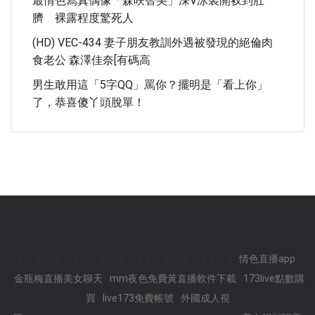
最情色寫真偶像「森咲智美」深V泳裝開衩到肚
臍 裸露程度驚死人
(HD) VEC-434 妻子朋友教訓外遇被發現的絕倫肉
食老公 森澤佳奈[有碼高
男生敢用這「5字QQ」罵你？擺明是「看上你」
了，恭喜傻丫頭脫單！
.
.
.
.
.
.
.
.
.
.
.
.
.
.
.
.
.
.
.
.
.
.
.
.
情色直播app
金瓶梅直播美女聊天
mm夜色免費黃直播軟件下載
173live點數購
買
live173免費帳號
外國成人視