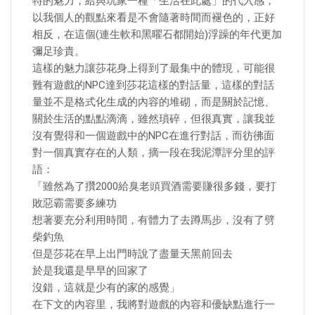
特的魅力，給與玩家一種「生活在此處」的代入感，
以我個人的觀點來看是不會隨著時間而褪色的，正好
相反，在這個(連生軟和黑曜石都開始)浮躁的年代更加
彌足珍貴。
這樣的魅力讓莎花身上得到了最集中的體現，可能很
難有遊戲的NPC達到莎花這樣的對話量，這樣的對話
量並不是格式化生成的內容的堆砌，而是關於記憶、
關於生活的點點滴滴，雖然瑣碎，但很真實，讓我並
沒有覺得和一個遊戲中的NPC在進行對話，而彷彿面
對一個真實存在的人類，摘一段在我泥潭評分里的評
語：
「雖然為了攢2000給臭老頭買酒需要賺很多錢，要打
敗惡霸需要多練功
想著要充分利用時間，有體力了去蹲馬步，沒有了劈
柴釣魚
但是莎花在早上出門時說了盡量天黑前回去
於是我還是早早的回家了
沒錯，這就是少有的家的感覺」
在下文的內容里，我將對遊戲的內容和優缺點進行一