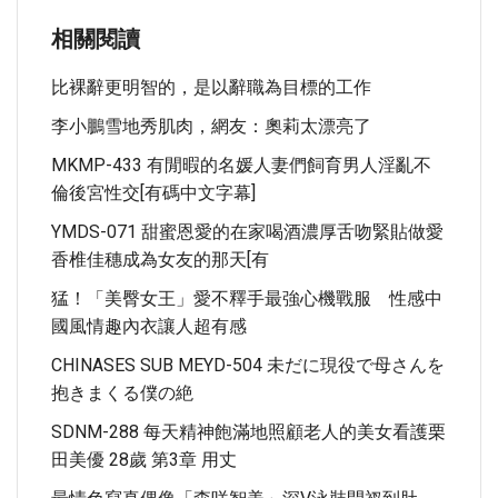
相關閱讀
比裸辭更明智的，是以辭職為目標的工作
李小鵬雪地秀肌肉，網友：奧莉太漂亮了
MKMP-433 有閒暇的名媛人妻們飼育男人淫亂不
倫後宮性交[有碼中文字幕]
YMDS-071 甜蜜恩愛的在家喝酒濃厚舌吻緊貼做愛
香椎佳穗成為女友的那天[有
猛！「美臀女王」愛不釋手最強心機戰服 性感中
國風情趣內衣讓人超有感
CHINASES SUB MEYD-504 未だに現役で母さんを
抱きまくる僕の絶
SDNM-288 每天精神飽滿地照顧老人的美女看護栗
田美優 28歲 第3章 用丈