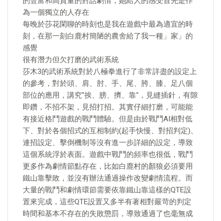
的豐富和高質量的對話劇情，她給人的感受首先是作
為一個獨立的人存在
每晚於莎花閑聊的時刻也是我在遊戲中最為適宜的時
刻，在那一刻白鹿村簡陋的農舍給了我一種」家」的
感覺
很有潛力但欠打磨的武術系統
莎木3的武術系統對於八極拳進行了非常詳盡的設定上
的參考，對於頭、肩、肘、手、尾、胯、膝、足八個
部位的應用，講究"挨、膀、擠、靠"，見縫插針，有隙
即鑽，不招不架，見招打招。其實仔細打磨，可能能
有接近格鬥遊戲的戰鬥體驗。但是由於戰鬥AI相對低
下、對於各個招式的互相制約(起手快慢、對招判定)、
連招設定、擊倒機制等沒有進一步詳細的設定，導致
這個系統浮於表面。遊戲中戰鬥的頻率也很低，戰鬥
更多作為劇情節點存在，比如白鹿村的顏狼必須要用
鐵山靠擊敗，並沒有辦法通過操作改變劇情流程。而
大量的戰鬥和劇情環節需要依靠鐵山靠這樣的QTE設
置來完成，這些QTE設置又多半有著相對嚴苛的判定
時間和基本不存在的失敗懲罰，導致通過了也毫無成