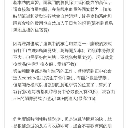
基本功的練習。而戰鬥的勝負除了武術能力的高低，
還直接和血量相關。在遊戲中血量等同於體力，隨著
時間流逝和活動進行就會自然消耗，於是食物系統和
購買食物的費用也自然加入了日常的預算(還有到達鳥
舞地區後的住宿費)
因為賺錢也成了遊戲中的核心環節之一，賺錢的方式
有打工(白鹿&鳥舞劈柴、鳥舞開叉車)、釣魚(本身難度
不大，但需要好的魚塘，不然魚數量太少)、玩遊戲兌
換獎品(注意別換衣服，當鋪不收)
劈柴和開車都是熟能生巧的工作，劈柴劈到正中心會
進入combo模式(劈歪了會中斷)，有額外數量獎勵，
但是開啟模式以後就別刻意追求劈的位置了，劈到了
就行(試過每塊都抓時機劈中心最後只有80多)，我就由
50+的弱雞變成了穩定100+的達人(最高115)
釣魚實際時間耗時相對少，但是遊戲時間耗的快，就
是根據魚游的反方向收線即可，適合不喜歡劈柴的朋