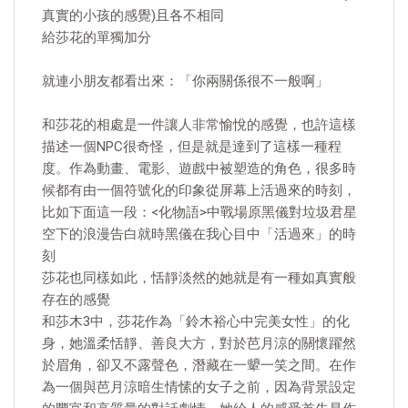
真實的小孩的感覺)且各不相同
給莎花的單獨加分
就連小朋友都看出來：「你兩關係很不一般啊」
和莎花的相處是一件讓人非常愉悅的感覺，也許這樣
描述一個NPC很奇怪，但是就是達到了這樣一種程
度。作為動畫、電影、遊戲中被塑造的角色，很多時
候都有由一個符號化的印象從屏幕上活過來的時刻，
比如下面這一段：<化物語>中戰場原黑儀對垃圾君星
空下的浪漫告白就時黑儀在我心目中「活過來」的時
刻
莎花也同樣如此，恬靜淡然的她就是有一種如真實般
存在的感覺
和莎木3中，莎花作為「鈴木裕心中完美女性」的化
身，她溫柔恬靜、善良大方，對於芭月涼的關懷躍然
於眉角，卻又不露聲色，潛藏在一顰一笑之間。在作
為一個與芭月涼暗生情愫的女子之前，因為背景設定