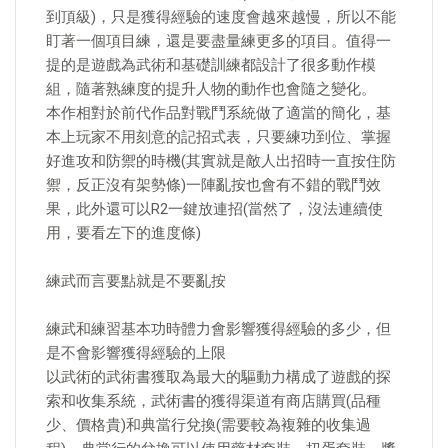
到頂級)，只是獲得經驗的速度會越來越慢，所以不能
盯著一個項目練，還是要盡量練更多的項目。值得一
提的是遊戲為武術和基礎訓練都設計了很多動作模
組，隨著熟練度的提升人物的動作也會隨之變化。
本作相對於前代作品對戰鬥系統做了適當的簡化，基
本上玩家不用刻意的記招式表，只要練功到位、掌握
好進攻和防禦的時機(其實就是敵人出招時一直按住防
禦，反正沒有架勢條)一陣亂按也會有不錯的戰鬥效
果，此外還可以R2一鍵放連招(當然了，沒法連續使
用，要看左下的進度條)
練武而言要點就是不要亂按
練武和練習基本功時體力會影響獲得經驗的多少，但
是不會影響獲得經驗的上限
以武術的武術書獲取為最大的驅動力構成了遊戲的探
索和收集系統，武術書的獲得渠道有商店購買(品種
少、價格貴)和典當行兌換(需要較為複雜的收集過