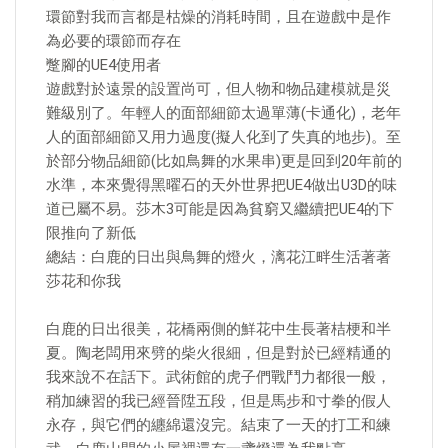
環節對我而言都是枯燥的消耗時間，且在遊戲中是作
為必要的環節而存在
蹩腳的UE4使用者
遊戲對於遠景的設置尚可，但人物和物品建模就是災
難級別了。年輕人的面部細節太過單薄(卡通化)，老年
人的面部細節又用力過度(擬人化到了失真的地步)。至
於部分物品細節(比如鳥舞的水果串)更是回到20年前的
水準，本來覺得黑曜石的天外世界把UE4做出U3D的味
道已屬不易。莎木3可能是因為貧窮又繼續把UE4的下
限推向了新低
總結：白鹿的日出與鳥舞的燈火，漓花江畔生活著著
莎花和你我
白鹿的日出很美，花橋兩側的鮮花中生長著桔梗和半
夏。陶老闆用來劈的柴火很細，但是對於已經精通的
我來說不在話下。武術館的虎子們戰鬥力都很一般，
稍加練習的我已經晉陞五段，但是馬步和寸拳的假人
永存，與它們的纏綿還沒完。結束了一天的打工和練