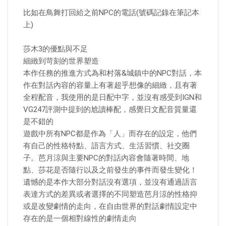
比如在鳥舞打回給之前NPC的電話(號碼記錄在筆記本
上)
莎木3的優點與不足
細緻到苛刻的世界塑造
本作任務的推進方式為和村落&城鎮中的NPC對話，本
作在對話內容的容量上有著超乎想像的細緻，且有著
全程配音，我使用的是日配中字，並沒有感受到IGN和
VG247評測中提到的尬讀棒配，感覺日文配音質量還
是不錯的
遊戲中所有NPC都是作為「人」而存在的設定，他們
有自己的性格特點、語言方式、生活習慣、社交圈
子。芭月涼與主要NPC的對話內容會隨著時間、地
點、莎花是否隨行以及之前發生的事件而發生變化！
遺憾的是本作大部分對話沒有選項，並沒有通過語言
表達方式的差異或者選擇的不同塑造芭月涼的性格抑
或是改變劇情的走向，在自由世界的對話劇情設定中
存在的是一個相對線性的劇情走向