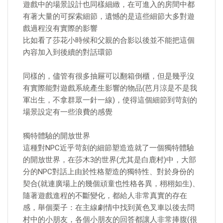
遊戲中的場景設計也同樣細緻，在可進入的房間中都
有著大量的可探索細節，遺憾的是這些細節大多對遊
戲過程沒有實際的影響
比如看了莎花小時候和父親的合影以後並不能把這個
內容加入到後續的對話環節
同樣的，儘管有很多抽屜可以翻箱倒櫃，但是幾乎沒
有實際能對遊戲系統產生影響的物品(芭月涼是不是我
軍出生，不拿群眾一針一線)，使得這個細節到苛刻的
場景設定有一些浪費的感覺
獨特體驗的開放世界
這種對NPC近乎苛刻的細節塑造造就了一個獨特體驗
的開放世界，在莎木3的世界(尤其是白鹿村)中，大部
分的NPC對話上由於性格塑造的獨特性、對於身份的
契合(就連廣場上的幾個頑童也性格各異，栩栩如生)、
隨著遊戲進程的不斷變化，都給人非常真實的存在
感，舉個栗子：在主線劇情中找到黃色叉車以後去問
村中的小朋友，各個小朋友的回答都讓人非常捧腹(很