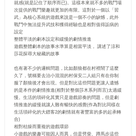
就感(就是記住了順序而已)。這樣本來就不多的戰鬥場
次提供的戰鬥樂趣就更加的有限。這對於一個以「習
武」為核心系統的遊戲來說是一個不小的缺憾，此外
戰鬥中無法提升武技和獲得經驗也是相對值得詬病的
設定
整體平淡的劇本設定和緩慢的劇情推進
遊戲整體劇本的故事水準算是相當平淡， 講述了涼和
莎花探尋大秘藏的故事
也有著不少的邏輯問題，比如顏狼都在村裡鬧了這麼
久了，號稱要去治小混混的村保安二人組只有在你制
服了顏狼後才會出現。但是對比這些問題更讓人遺憾
的是本作的劇情推進(相對於整個莎木系列而言)太過緩
慢。生活的瑣碎化其實只是遊戲節奏的問題，但是劇
情推進的緩慢就讓人難有暢快的感覺(作為對比同樣在
生活瑣碎化的大鏢客2的劇情就有著豐富的多的起承轉
合)
相對枯燥而重複的遊戲環節
小遊戲的樂趣可能因人而異，但是劈柴、蹲馬步這些