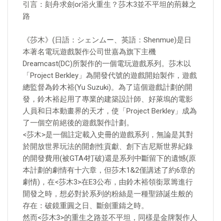
引言：刻舟求劍or浴火重生？莎木3並不平坦的荊棘之
路
《莎木》(日語：シェンムー、英語：Shenmue)是日
本著名電玩遊戲製作公司世嘉為旗下主機
Dreamcast(DC)所製作的一個電玩遊戲系列。莎木以
「Project Berkley」為開發代號的遊戲開始製作，遊戲
總監督為鈴木裕(Yu Suzuki)。為了這個遊戲計劃的開
發，鈴木裕起用了專業的建築設計師、好萊塢的電影
人員和日本動畫界的天才，使「Project Berkley」成為
了一個空前絕後的遊戲製作計劃。
<莎木>是一個註定載入史冊的遊戲系列，無論是其對
於開放世界玩法的開創性貢獻、創下吉尼斯世界紀錄
的開發費用(被GTA4打破)還是系列中斷留下的遺憾(原
本計劃的劇情有十六章，但莎木1&2僅講述了約6章的
劇情)，在<莎木3>在E3公布，由鈴木裕領銜眾籌進行
開發之時，想必對於系列的粉絲是一種聖跡誕生般的
存在：破鏡重圓之日、斷劍重鑄之時。
然而<莎木3>的重生之路並不平坦，同樣是金牌製作人