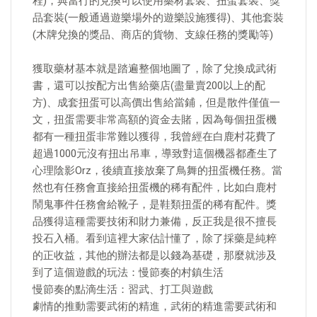
程)，典當行的兌換可以使用藥材套裝、扭蛋套裝、獎
品套裝(一般通過遊樂場外的遊樂設施獲得)、其他套裝
(木牌兌換的獎品、商店的貨物、支線任務的獎勵等)
獲取藥材基本就是踏遍整個地圖了，除了兌換成武術
書，還可以按配方出售給藥店(盡量賣200以上的配
方)、成套扭蛋可以高價出售給當鋪，但是散件僅值一
文，扭蛋需要非常高額的資金去賭，因為每個扭蛋機
都有一種扭蛋非常難以獲得，我曾經在白鹿村花費了
超過1000元沒有扭出吊車，導致對這個機器都產生了
心理陰影Orz，後續直接放棄了鳥舞的扭蛋機任務。當
然也有任務會直接給扭蛋機的稀有配件，比如白鹿村
鬧鬼事件任務會給靴子，是鞋類扭蛋的稀有配件。獎
品獲得這種需要技術和財力兼備，反正我是很不擅長
投石入桶。看到這裡大家估計懂了，除了採藥是純粹
的正收益，其他的辦法都是以錢為基礎，那麼就涉及
到了這個遊戲的玩法：慢節奏的村鎮生活
慢節奏的點滴生活：習武、打工與遊戲
劇情的推動需要武術的精進，武術的精進需要武術和