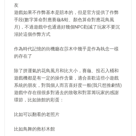
友
遊戲如果不作弊基本是賠本的，但是官方提供了作弊
手段(數字算命對應賽龜&蛙、顏色算命對應花鳥風
月)，不過遊戲中也通過好幾個NPC勸誡了玩家不要沉
溺於這個作弊方式
作為時代記憶的街機廳在莎木中幾乎是作為執念一樣
的存在了
除了拼運氣的花鳥風月和比大小，賽龜、投石入桶和
遊戲機都是有一定的操作含量，適合喜歡這些小遊戲
系統的朋友，對我個人而言喜好度一般(我只想推劇情)
遊戲中存在很很多對過去的致敬和對眾籌玩家的感謝
環節，比如旅館的彩蛋：
比如可以翻看的老照片
比如鳥舞的救杉木館