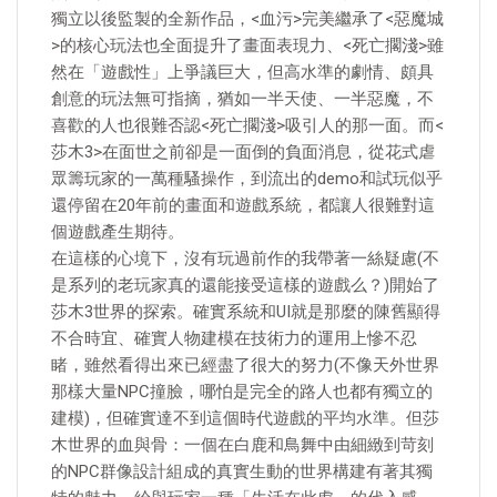
獨立以後監製的全新作品，<血污>完美繼承了<惡魔城
>的核心玩法也全面提升了畫面表現力、<死亡擱淺>雖
然在「遊戲性」上爭議巨大，但高水準的劇情、頗具
創意的玩法無可指摘，猶如一半天使、一半惡魔，不
喜歡的人也很難否認<死亡擱淺>吸引人的那一面。而<
莎木3>在面世之前卻是一面倒的負面消息，從花式虐
眾籌玩家的一萬種騷操作，到流出的demo和試玩似乎
還停留在20年前的畫面和遊戲系統，都讓人很難對這
個遊戲產生期待。
在這樣的心境下，沒有玩過前作的我帶著一絲疑慮(不
是系列的老玩家真的還能接受這樣的遊戲么？)開始了
莎木3世界的探索。確實系統和UI就是那麼的陳舊顯得
不合時宜、確實人物建模在技術力的運用上慘不忍
睹，雖然看得出來已經盡了很大的努力(不像天外世界
那樣大量NPC撞臉，哪怕是完全的路人也都有獨立的
建模)，但確實達不到這個時代遊戲的平均水準。但莎
木世界的血與骨：一個在白鹿和鳥舞中由細緻到苛刻
的NPC群像設計組成的真實生動的世界構建有著其獨