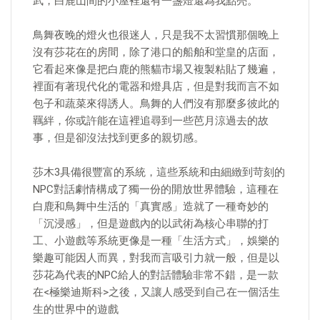
武，白鹿山間的小屋裡還有一盞燈還為我點亮。
鳥舞夜晚的燈火也很迷人，只是我不太習慣那個晚上
沒有莎花在的房間，除了港口的船舶和堂皇的店面，
它看起來像是把白鹿的熊貓市場又複製粘貼了幾遍，
裡面有著現代化的電器和燈具店，但是對我而言不如
包子和蔬菜來得誘人。鳥舞的人們沒有那麼多彼此的
羈絆，你或許能在這裡追尋到一些芭月涼過去的故
事，但是卻沒法找到更多的親切感。
莎木3具備很豐富的系統，這些系統和由細緻到苛刻的
NPC對話劇情構成了獨一份的開放世界體驗，這種在
白鹿和鳥舞中生活的「真實感」造就了一種奇妙的
「沉浸感」，但是遊戲內的以武術為核心串聯的打
工、小遊戲等系統更像是一種「生活方式」，娛樂的
樂趣可能因人而異，對我而言吸引力就一般，但是以
莎花為代表的NPC給人的對話體驗非常不錯，是一款
在<極樂迪斯科>之後，又讓人感受到自己在一個活生
生的世界中的遊戲