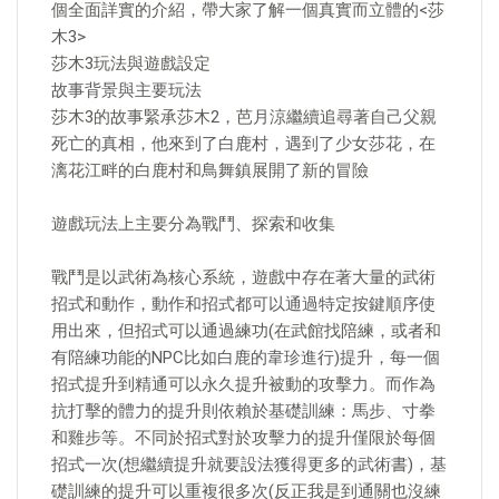
個全面詳實的介紹，帶大家了解一個真實而立體的<莎
木3>
莎木3玩法與遊戲設定
故事背景與主要玩法
莎木3的故事緊承莎木2，芭月涼繼續追尋著自己父親
死亡的真相，他來到了白鹿村，遇到了少女莎花，在
漓花江畔的白鹿村和鳥舞鎮展開了新的冒險
遊戲玩法上主要分為戰鬥、探索和收集
戰鬥是以武術為核心系統，遊戲中存在著大量的武術
招式和動作，動作和招式都可以通過特定按鍵順序使
用出來，但招式可以通過練功(在武館找陪練，或者和
有陪練功能的NPC比如白鹿的韋珍進行)提升，每一個
招式提升到精通可以永久提升被動的攻擊力。而作為
抗打擊的體力的提升則依賴於基礎訓練：馬步、寸拳
和雞步等。不同於招式對於攻擊力的提升僅限於每個
招式一次(想繼續提升就要設法獲得更多的武術書)，基
礎訓練的提升可以重複很多次(反正我是到通關也沒練