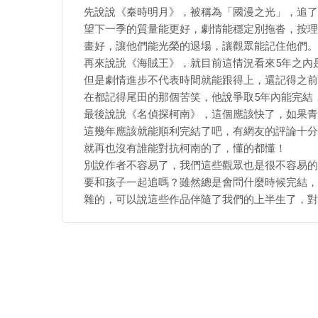
先說說《秦時明月》，被稱為「國漫之光」，追了
望下一季的質量能更好，劇情能穩定別拖沓，按理
畫好，讓他們能光榮的退場，讓觀眾能記住他們。
再來說說《海賊王》，就目前這情況看來5年之內
但是劇情進步不代表時間就能跟得上，還記得之前
在都記得尾田的那個苦笑，他說爭取5年內能完結
最後說說《名偵探柯南》，這個應該快了，如果青
這幾年應該就能順利完結了吧，有網友的評論十分
就再也沒有誰能對抗柯南的了，懂的都懂！
別說作者不容易了，我們這些觀眾也是很不容易的
要和孩子一起追嗎？雖然總是會問什麼時候完結，
雜的，可以說這些作品伴隨了我們的上半生了，對