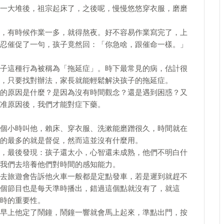
一大堆後，祖宗起床了，之後呢，慢慢悠悠穿衣服，磨磨
，有時候作業一多，就得熬夜。好不容易作業寫完了，上
忍催促了一句，孩子竟然回：「你急啥，跟催命一樣。」
子這種行為被稱為「拖延症」。時下最常見的病，估計很
，只要找對辦法，家長就能輕鬆解決孩子的拖延症。
的原因是什麼？是因為沒有時間觀念？還是遇到困惑？又
准原因後，我們才能對症下藥。
個小時叫他，賴床、穿衣服、洗漱能磨蹭很久，時間就在
的最多的就是督促，然而這並沒有什麼用。
，最後發現：孩子還太小，心智還未成熟，他們不明白什
我們去培養他們對時間的感知能力。
去旅遊會告訴他火車一般都是定點發車，若是遲到就趕不
個節目也是每天準時播出，錯過這個點就沒有了，就這
時的重要性。
早上他定了鬧鐘，鬧鐘一響就會馬上起來，準點出門，按