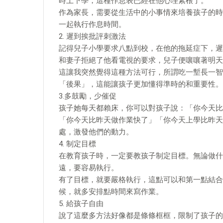
時上下學，這種作息表已經在他心理紮根了。
作為家長，需要從生活中的小事情來培養孩子的時
一起執行作息時間。
2. 遲到挨批評刺激法
記得兒子小學要求八點到校，在他的拖延症下，遲
和妻子拒絕了他看電視的要求，兒子便嚷嚷著明天
這讓我突然覺得這種方法可行，所謂吃一塹長一智
「後果」，這能讓孩子更加懂得準時的和重要性。
3.多鼓勵，少催促
孩子她每天都賴床，你可以對孩子說：「你今天比
「你今天比昨天做作業快了」「你今天上學比昨天
處，激發他們的動力。
4. 制定目標
在教育孩子時，一定要教孩子制定目標。無論做什
遠，要容易執行。
有了目標，就要嚴格執行，這點可以和第一點結合
候，就多安排點時間來寫作業。
5. 給孩子自由
說了這麼多方法好像都是條條框框，限制了孩子的