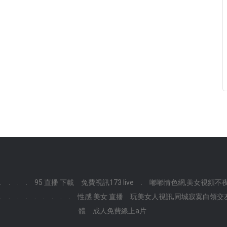
.
.
.
.
95 直播 下載
免費視訊173 live
.
嘟嘟情色網,美女視頻不
.
.
.
.
.
.
.
.
.
性感 美女 直播
玩美女人視訊,同城寂寞白領交
體
成人免費線上a片