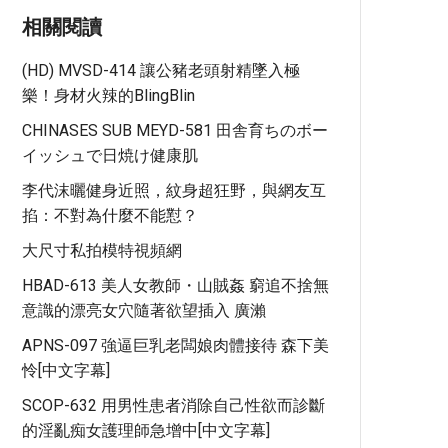
相關閱讀
(HD) MVSD-414 讓公豬老頭射精墜入極
樂！身材火辣的BlingBlin
CHINASES SUB MEYD-581 田舎育ちのボー
イッシュで日焼け健康肌
李代沫曬健身近照，紋身超狂野，與網友互
掐：不對為什麼不能懟？
大尺寸私拍模特視頻網
HBAD-613 美人女教師・山賊姦 窮追不捨無
意識的漂亮女穴隨著欲望插入 廣瀨
APNS-097 強逼巨乳老闆娘肉體接待 森下美
怜[中文字幕]
SCOP-632 用男性患者消除自己性欲而診斷
的淫亂痴女護理師急增中[中文字幕]