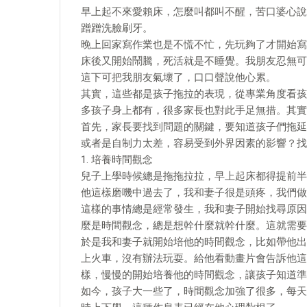
早上起不來愛賴床，怎麼叫都叫不醒，苦口婆心說
蹭蹭洗臉刷牙。
晚上回家寫作業也是不慌不忙，先玩夠了才開始寫
床後又開始鬧騰，死活就是不睡覺。我朋友忍無可
這下可把我朋友氣壞了，口口聲說他心累。
其實，這些都是孩子拖拉的表現，從專業角度看孩
多孩子身上都有，很多家長也對此手足無措。其實
首先，家長要找到問題的關鍵，要知道孩子們拖延
或者是自制力太差，容易受到外界因素的影響？找
1. 培養時間觀念
兒子上學時候總是拖拖拉拉，早上起床都得提前半
他這樣磨嘰中過去了，我和妻子很是頭疼，我們做
這樣的事情總是經常發生，我和妻子開始找尋原因
麼是時間觀念，總是想幹什麼就幹什麼。這就需要
於是我和妻子就開始培他的時間觀念，比如帶他出
上火車，沒有辦法玩耍。給他看動畫片會告訴他這
樣，慢慢的開始培養他的時間觀念，讓孩子知道準
如今，孩子大一些了，時間觀念加強了很多，每天