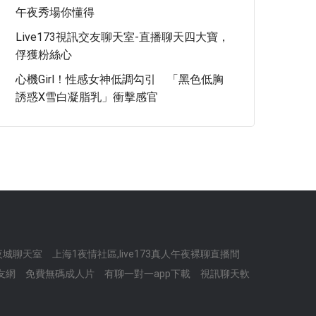
午夜秀場你懂得
Live173視訊交友聊天室-直播聊天四大寶，
俘獲粉絲心
心機Girl！性感女神低調勾引 「黑色低胸
誘惑X雪白凝脂乳」衝擊感官
夜城聊天室
上海1夜情社區,live173真人午夜裸聊直播間
友網
免費無碼成人片
有聊一對一app下載
視訊聊天軟