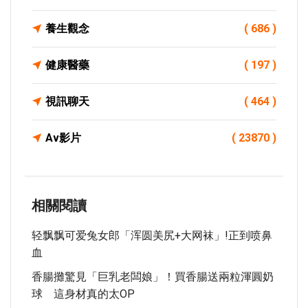
養生觀念
( 686 )
健康醫藥
( 197 )
視訊聊天
( 464 )
Av影片
( 23870 )
相關閱讀
轻飘飘可爱兔女郎「浑圆美尻+大网袜」!正到喷鼻
血
香腸攤驚見「巨乳老闆娘」！買香腸送兩粒渾圓奶
球 這身材真的太OP