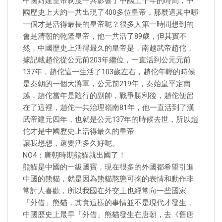
中國封建皇帝制度一共影響了中國上千年的時間，中
國歷史上大約一共出現了400多位皇帝，那麼這其中哪
一個才是活得最長的皇帝呢？很多人第一時間想到的
會是清朝的乾隆皇帝，他一共活了89歲，但其實不
然，中國歷史上活得最久的皇帝是，南越武帝趙佗，
據記載趙佗從公元前203年繼位，一直活到公元元前
137年，趙佗這一生活了103歲左右，趙佗年輕的時候
是秦朝的一個大將軍，公元前219年，秦始皇平定南
越，趙佗當年是隨行的副帥，戰爭勝利後，趙佗便留
在了這裡，趙佗一共治理嶺南81年，他一直活到了漢
武帝建元四年，也就是公元137年的時候去世，所以趙
佗才是中國歷史上活得最久的皇帝
讓我想想，還要活多久好呢。
NO4：唐朝時期熊貓就出國了！
熊貓是中國的一級國寶，現在很多的外國都希望引進
中國的熊貓，就是因為熊貓憨態可掬的表情和動作非
常討人喜歡，所以我國在外交上也經常向一些國家
「外借」熊貓，其實這樣的事情並不是現代才發生，
中國歷史上最早「外借」熊貓發生在唐朝，去《舊唐