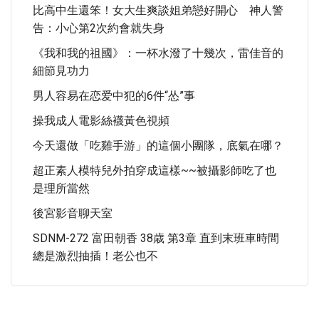
比高中生還笨！女大生爽談姐弟戀好開心 神人警
告：小心第2次約會就失身
《我和我的祖國》：一杯水潑了十幾次，雷佳音的
細節見功力
男人容易在恋爱中犯的6件“怂”事
操我成人電影絲襪黃色視頻
今天還做「吃雞手游」的這個小團隊，底氣在哪？
超正素人模特兒外拍穿成這樣~~被攝影師吃了也
是理所當然
後宮影音聊天室
SDNM-272 富田朝香 38歳 第3章 直到末班車時間
總是激烈抽插！老公也不