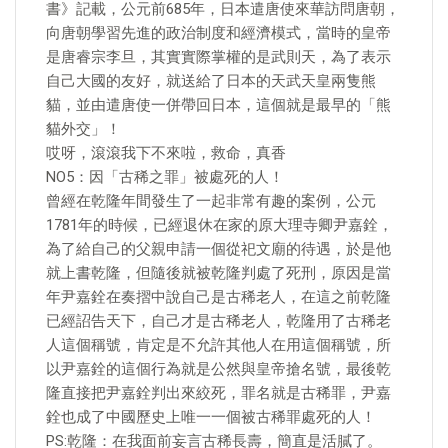
書》記載，公元前685年，日本遣唐使來華訪問唐朝，
向唐朝學習先進的政治制度和經濟模式，當時的皇帝
是唐睿宗李旦，其實實際掌權的是武則天，為了表示
自己大國的友好，就送給了日本的天武天皇兩隻熊
貓，並由遣唐使一併帶回日本，這個就是最早的「熊
貓外交」！
哎呀，滾滾我下不來啦，救命，真香
NO5：因「古稀之罪」被處死的人！
曾經在乾隆年間發生了一起非常有趣的案例，公元
1781年的時候，已經退休在家的原大理寺卿尹嘉銓，
為了給自己的父親申請一個從祀文廟的待遇，於是他
就上書乾隆，但隨後就被乾隆判處了死刑，原因是當
年尹嘉銓在奏摺中說自己是古稀老人，在這之前乾隆
已經詔告天下，自己才是古稀老人，乾隆用了古稀老
人這個稱號，肯定是不允許其他人在用這個稱號，所
以尹嘉銓的這個行為就是公然與皇帝搶名號，最後乾
隆直接把尹嘉銓判出來絞死，罪名就是古稀罪，尹嘉
銓也成了中國歷史上唯一一個被古稀罪處死的人！
PS:乾隆：在我面前妄言古稀長壽，簡直是活膩了。