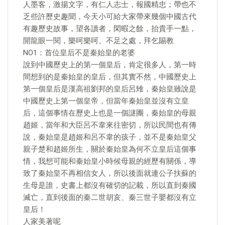
人墨客，激揚文字，有仁人志士，報國精忠；帶也不
乏些許歷史趣聞，今天小可給大家帶來幾個中國古代
有趣歷史故事，望各讀者，閑暇之餘，抬貴手一點，
開龍眼一閱，樂呵樂呵。不足之處，拜乞賜教
NO1：首位皇后不是秦始皇的老婆
說到中國歷史上的第一個皇后，肯定很多人，第一時
間想到的是秦始皇的皇后，但其實不然，中國歷史上
第一個皇后是漢高祖劉邦的皇后呂雉，秦始皇雖說是
中國歷史上第一個皇帝，但當年秦始皇並沒有立皇
后，這個事情在歷史上也是一個謎團，秦始皇的母親
趙姬，當年和大臣呂不韋來往密切，所以民間也有傳
說，秦始皇是趙姬和呂不韋的孩子，並不是秦始皇父
親子楚和趙姬所生，關於秦始皇為何不立皇后這個事
情，我想可能和秦始皇小時候母親的經歷有關係，導
致了秦始皇不再相信女人，所以後面就連公子扶蘇的
生母是誰，史書上都沒有確切的記載，所以直到秦國
滅亡，直到後面的秦二世胡亥、秦三世子嬰都沒有立
皇后！
人家美著呢