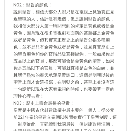
NO2：聖旨的顏色！
說到聖旨，相信大部分人都只是在電視上見過真正見
過聖職的人，估計沒有幾個，但是說到聖旨的顏色，
我相信大部分人第一時間想到的肯定是黃色或者是金
黃色，因為現在很多電視劇裡面演的甚至都是金黃色
或者是黃色，但其實真正歷史上的聖旨分很多種顏
色，並不是只有金黃色或者是黃色，並且真實歷史上
的聖旨顏色和你的官階品級直接掛鉤，一般如果你是
五品以上的官員，那麼可能會是金黃色的聖旨，如果
你是五品以下的官員，可能就直接是白色的白綾，並
且我們熟知的奉天承運皇帝詔曰，這個是明朝以後的
聖旨上面才會這樣寫，在明朝之前，甚至上並沒有這
一句話所以現在大家看電視的時候，也要帶著一定的
理性心理去看！
NO3：歷史上壽命最長的皇帝！
皇帝是中國古代封建政權中最主要的一個人，從公元
前221年秦始皇建立秦朝以後開始實行了皇帝制度，這
一制度從此一直延續到我國最後一個封建政權清朝，