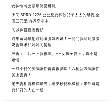
女神性感比基尼翹臀爆乳
(HD) SPRD-1225 公公想要榨飲兒子太太的母乳 桑
田三乃里[有碼高清中
同城裸聊直播視頻
過年返鄉最想遇到壞脾氣表姊！一開門就聞到濃濃
奶香氣求和姊姊同房睡
吳昕：「我一哭就被黑」——女孩子愛哭，真不是
矯情
一成不變的尻法讓你覺得很膩嗎？六種新方法讓你
尻上雲霄！
老夫妻相處模式曝光，網友秒變檸檬精：果然還是
要和對的人在一起