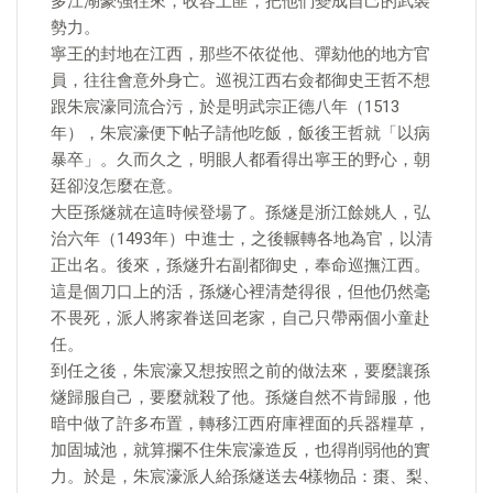
多江湖豪強往來，收容土匪，把他們變成自己的武裝
勢力。
寧王的封地在江西，那些不依從他、彈劾他的地方官
員，往往會意外身亡。巡視江西右僉都御史王哲不想
跟朱宸濠同流合污，於是明武宗正德八年（1513
年），朱宸濠便下帖子請他吃飯，飯後王哲就「以病
暴卒」。久而久之，明眼人都看得出寧王的野心，朝
廷卻沒怎麼在意。
大臣孫燧就在這時候登場了。孫燧是浙江餘姚人，弘
治六年（1493年）中進士，之後輾轉各地為官，以清
正出名。後來，孫燧升右副都御史，奉命巡撫江西。
這是個刀口上的活，孫燧心裡清楚得很，但他仍然毫
不畏死，派人將家眷送回老家，自己只帶兩個小童赴
任。
到任之後，朱宸濠又想按照之前的做法來，要麼讓孫
燧歸服自己，要麼就殺了他。孫燧自然不肯歸服，他
暗中做了許多布置，轉移江西府庫裡面的兵器糧草，
加固城池，就算攔不住朱宸濠造反，也得削弱他的實
力。於是，朱宸濠派人給孫燧送去4樣物品：棗、梨、