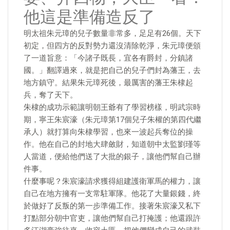
他這是準備造反了
明太祖朱元璋的兒子數量非常多，足足有26個。天下
初定，但四方的反對勢力還沒清除乾淨，朱元璋便頒
了一道旨意：「今諸子既長，宜各有爵封，分鎮諸
國。」翻譯過來，就是把自己的兒子們封為藩王，去
地方鎮守。結果朱元璋死後，最厲害的藩王朱棣起
兵，奪了天下。
朱棣的成功示範讓明朝王爺有了學習榜樣，明武宗時
期，寧王朱宸濠（朱元璋第17個兒子朱權的第四代繼
承人）就打算向朱棣學習，也來一波起兵奪位的操
作。他在自己的封地大肆斂財，知道朝中太監劉瑾等
人當道，便給他們送了大批的銀子，讓他們幫自己辦
件事。
什麼事呢？朱宸濠請求獲得組建護衛軍馬的權力，讓
自己在地方擁有一支常駐軍隊。他花了大量銀錢，終
於做好了反叛的第一步準備工作。接著朱宸濠又私下
打點部分朝中官吏，讓他們幫自己打掩護；他還跟許