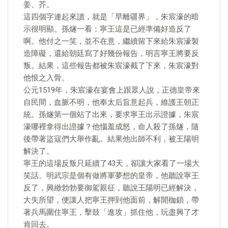
姜、芥。
這四個字連起來讀，就是「早離疆界」，朱宸濠的暗
示很明顯。孫燧一看：寧王這是已經準備好造反了
啊。他付之一笑，並不在意，繼續留下來給朱宸濠製
造障礙，還給朝廷寫了好幾份報告，明言寧王將要反
叛。結果，這些報告都被朱宸濠截了下來，朱宸濠對
他恨之入骨。
公元1519年，朱宸濠在宴會上跟眾人說，正德皇帝來
自民間，血脈不明，他奉太后旨意起兵，維護王朝正
統。孫燧第一個站了出來，要求寧王出示證據，朱宸
濠哪裡拿得出證據？他惱羞成怒，命人殺了孫燧，隨
後帶著盜寇們大舉作亂。結果他出師不利，被王陽明
解決了。
寧王的這場反叛只延續了43天，卻讓大家看了一場大
笑話。明武宗是個有做將軍夢想的皇帝，他聽說寧王
反了，興緻勃勃要御駕親征，聽說王陽明已經解決，
大失所望，便讓人把寧王押到他面前，解開枷鎖，帶
著兵馬圍住寧王，擊鼓「進攻」抓住他，玩盡興了才
肯回去。