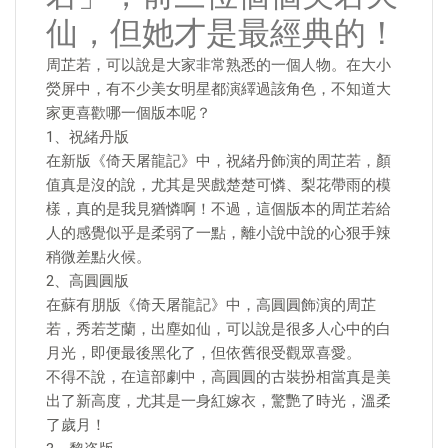
仙，但她才是最經典的！
周芷若，可以說是大家非常熟悉的一個人物。在大小
熒屏中，有不少美女明星都演繹過該角色，不知道大
家更喜歡哪一個版本呢？
1、祝緒丹版
在新版《倚天屠龍記》中，祝緒丹飾演的周芷若，顏
值真是沒的說，尤其是哭戲楚楚可憐、梨花帶雨的模
樣，真的是我見猶憐啊！不過，這個版本的周芷若給
人的感覺似乎是柔弱了一點，離小說中說的心狠手辣
稍微差點火候。
2、高圓圓版
在蘇有朋版《倚天屠龍記》中，高圓圓飾演的周芷
若，秀若芝蘭，出塵如仙，可以說是很多人心中的白
月光，即便最後黑化了，但依舊很受觀眾喜愛。
不得不說，在這部劇中，高圓圓的古裝扮相當真是美
出了新高度，尤其是一身紅嫁衣，驚艷了時光，溫柔
了歲月！