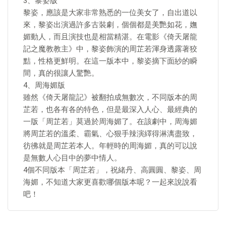
3、黎姿版
黎姿，應該是大家非常熟悉的一位美女了，自出道以
來，黎姿出演過許多古裝劇，個個都是美艷如花，嫵
媚動人，而且演技也是相當精湛。在電影《倚天屠龍
記之魔教教主》中，黎姿飾演的周芷若渾身透露著狡
黠，性格更鮮明。在這一版本中，黎姿摘下面紗的瞬
間，真的很讓人驚艷。
4、周海媚版
雖然《倚天屠龍記》被翻拍成無數次，不同版本的周
芷若，也各有各的特色，但是最深入人心、最經典的
一版「周芷若」莫過於周海媚了。在該劇中，周海媚
將周芷若的溫柔、霸氣、心狠手辣演繹得淋漓盡致，
彷彿就是周芷若本人。年輕時的周海媚，真的可以說
是無數人心目中的夢中情人。
4個不同版本「周芷若」，祝緒丹、高圓圓、黎姿、周
海媚，不知道大家更喜歡哪個版本呢？一起來說說看
吧！