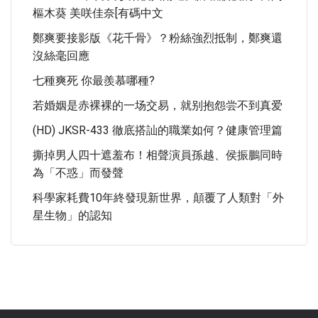
樞木葵 美咲佳奈[有碼中文
鄭爽要接影版《花千骨》？粉絲強烈抵制，鄭爽還
沒絲毫回應
七種爽死 你最羨慕哪種?
若婚姻是赤裸裸的一场交易，就别抱怨尝不到真爱
(HD) JKSR-433 徹底搭訕的職業如何？健康管理篇
撕掉男人四十遮羞布！相聲演員孫越、侯振鵬同時
為「不惑」而發聲
科學家耗費10年終發現新世界，顛覆了人類對「外
星生物」的認知